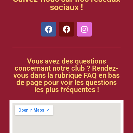
sociaux !
Vous avez des questions
concernant notre club ? Rendez-
vous dans la rubrique FAQ en bas
de page pour voir les questions
les plus fréquentes !